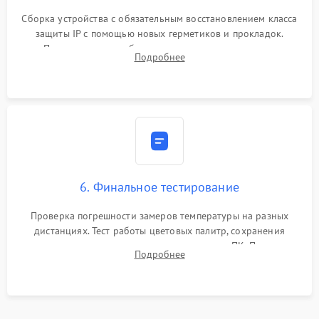
Сборка устройства с обязательным восстановлением класса
защиты IP с помощью новых герметиков и прокладок.
Программная калибровка матрицы по эталонному
Подробнее
абсолютно черному телу для точного измерения температур.
6. Финальное тестирование
Проверка погрешности замеров температуры на разных
дистанциях. Тест работы цветовых палитр, сохранения
термограмм в память и передачи данных на ПК. Проверка
Подробнее
автономности работы и итоговый контроль качества.