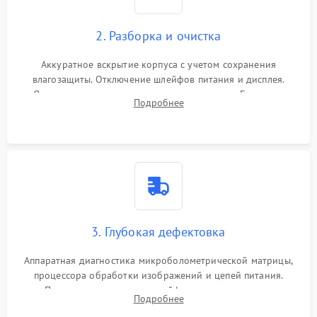
2. Разборка и очистка
Аккуратное вскрытие корпуса с учетом сохранения
влагозащиты. Отключение шлейфов питания и дисплея.
Очистка внутренних плат от окислов и пыли. Бережная
Подробнее
обработка германиевого объектива специализированными
растворами.
3. Глубокая дефектовка
Аппаратная диагностика микроболометрической матрицы,
процессора обработки изображений и цепей питания.
Проверка целостности шлейфов, модуля памяти и
Подробнее
интерфейсов связи. Выявление сгоревших SMD-компонентов