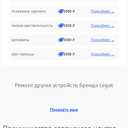
Искажение картинки
3500 ₽
Подробнее →
Электропитание
Низкая чувствительность
3500 ₽
Подробнее →
Измерения
Артефакты
3500 ₽
Подробнее →
Матрица
Шум матрицы
3500 ₽
Подробнее →
Проблемы питания
Температурные проблемы
Сбои коммуникаций и интерфейсов
Ремонт других устройств бренда Legat
Программные сбои
Показать еще
Проблемы с объективом
Экран (дисплей)