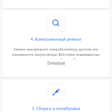
на плате.
4. Компонентный ремонт
Замена неисправного микроболометра, дисплея или
изношенного аккумулятора. BGA-пайка поврежденных
контроллеров на материнской плате. Восстановление
Подробнее
разъемов и кнопок, замена поврежденных элементов
корпуса.
5. Сборка и калибровка