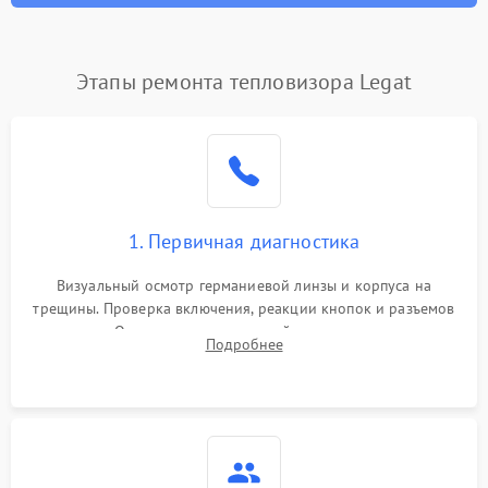
Этапы ремонта тепловизора Legat
1. Первичная диагностика
Визуальный осмотр германиевой линзы и корпуса на
трещины. Проверка включения, реакции кнопок и разъемов
зарядки. Оценка вывода тепловой сигнатуры на экран,
Подробнее
проверка базовых функций и считывание системных
ошибок.